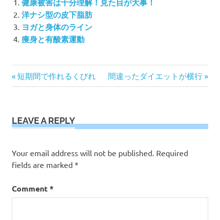
健康被害は十分理解！見た目が大事！
洋ナシ型の皮下脂肪
ヨガと身体のライン
痩身と有酸素運動
Post
Previous
Next
短期間で作れるくびれ
間違ったダイエットが横行
Post:
Post:
navigation
LEAVE A REPLY
Your email address will not be published.
Required
fields are marked
*
Comment
*