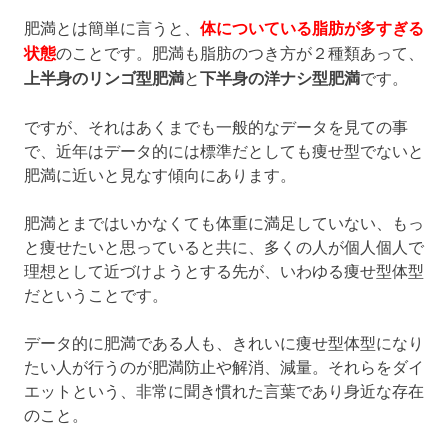
肥満とは簡単に言うと、
体についている脂肪が多すぎる
状態
のことです。肥満も脂肪のつき方が２種類あって、
上半身のリンゴ型肥満
と
下半身の洋ナシ型肥満
です。
ですが、それはあくまでも一般的なデータを見ての事
で、近年はデータ的には標準だとしても痩せ型でないと
肥満に近いと見なす傾向にあります。
肥満とまではいかなくても体重に満足していない、もっ
と痩せたいと思っていると共に、多くの人が個人個人で
理想として近づけようとする先が、いわゆる痩せ型体型
だということです。
データ的に肥満である人も、きれいに痩せ型体型になり
たい人が行うのが肥満防止や解消、減量。それらをダイ
エットという、非常に聞き慣れた言葉であり身近な存在
のこと。