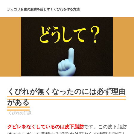
Skip
ポッコリお腹の脂肪を落とす！くびれを作る方法
to
content
くびれが無くなったのには必ず理由
がある
2022年3月5日
くびれ
くびれの知識
クビレをなくしているのは皮下脂肪
です。この皮下脂肪
はエネルギーを蓄積する役割や外部からの衝撃を吸収し